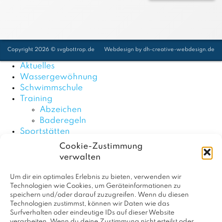
Copyright 2026 © svgbottrop.de
Webdesign by
dh-creative-webdesign.de
Aktuelles
Wassergewöhnung
Schwimmschule
Training
Abzeichen
Baderegeln
Sportstätten
Wettkämpfe
Cookie-Zustimmung
Termine 2026
verwalten
Rückblicke 2026
Rückblicke 2025
Um dir ein optimales Erlebnis zu bieten, verwenden wir
Rückblicke 2024
Technologien wie Cookies, um Geräteinformationen zu
speichern und/oder darauf zuzugreifen. Wenn du diesen
Team
Technologien zustimmst, können wir Daten wie das
Vorstand
Surfverhalten oder eindeutige IDs auf dieser Website
Jugendvorstand
verarbeiten. Wenn du deine Zustimmung nicht erteilst oder